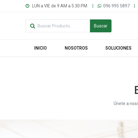
LUN a VIE de 9 AM a 5:30 PM
|
096 995 5897
|
Buscar
INICIO
NOSOTROS
SOLUCIONES
Únete a noso