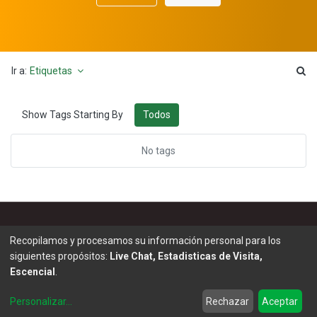
Ir a:
Etiquetas
Todos
Show Tags Starting By
No tags
Recopilamos y procesamos su información personal para los
Información
Enlaces de Interés
siguientes propósitos:
Live Chat, Estadisticas de Visita,
Facturación Electrónica
Noticias & Blog
Escencial
.
Política de Cookies
Eventos
Personalizar
...
Rechazar
Aceptar
Política de Privacidad
Master Eléctricos