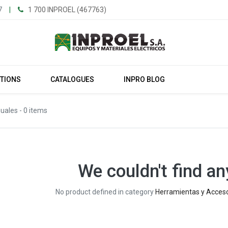
7
|
1 700 INPROEL (467763)
UTIONS
CATALOGUES
INPRO BLOG
uales
- 0 items
We couldn't find an
No product defined in category
Herramientas y Acceso