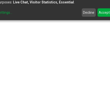
urposes:
Live Chat, Visitor Statistics, Essential
.
ettings
...
Decline
Accept