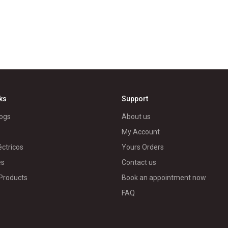
nks
Support
ogs
About us
My Account
éctricos
Yours Orders
es
Contact us
 Products
Book an appointment now
FAQ