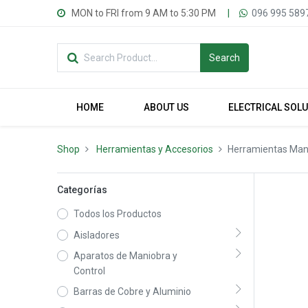
MON to FRI from 9 AM to 5:30 PM
|
096 995 589
Search
HOME
ABOUT US
ELECTRICAL SOL
Shop
Herramientas y Accesorios
Herramientas Man
Categorías
Todos los Productos
Aisladores
Aparatos de Maniobra y
Control
Barras de Cobre y Aluminio