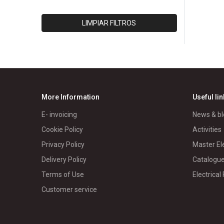
INTELLI
IPAC
LIMPIAR FILTROS
ISOLET
LUMEC
MORETRAN
PANELEC
PARRES
More Information
Useful li
RIVAL/PACIFICO
E- invoicing
News & bl
RTR
Cookie Policy
Activities
SCHNEIDER BT
Privacy Policy
Master El
SCHNEIDER MD
Delivery Policy
Catalogu
WEG
Terms of Use
Electrical
GENERICO/A
Customer service
TRENDNET
CISCO