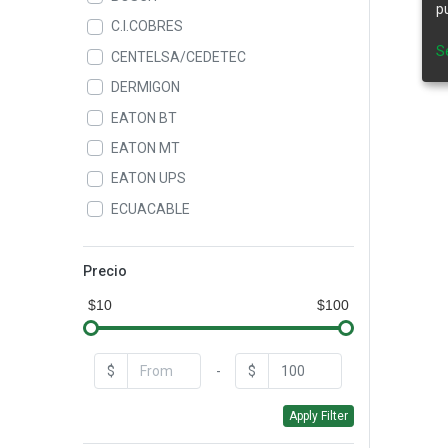
p
C.I.COBRES
S
CENTELSA/CEDETEC
DERMIGON
EATON BT
EATON MT
EATON UPS
ECUACABLE
ELASTIMOLD
GAMMA
Precio
GEN POWER
$10
$100
GENERAL CABLE
GENERAL ELECTRIC
$
-
$
HASTINGS
Apply Filter
HERRAJES & ESTRUCTURAS