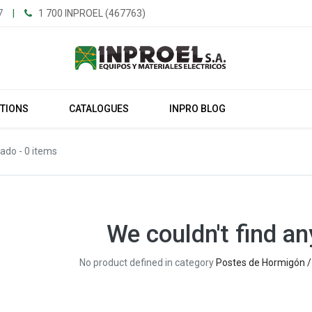
7
|
1 700 INPROEL (467763)
UTIONS
CATALOGUES
INPRO BLOG
mado
- 0 items
We couldn't find an
No product defined in category
Postes de Hormigón 