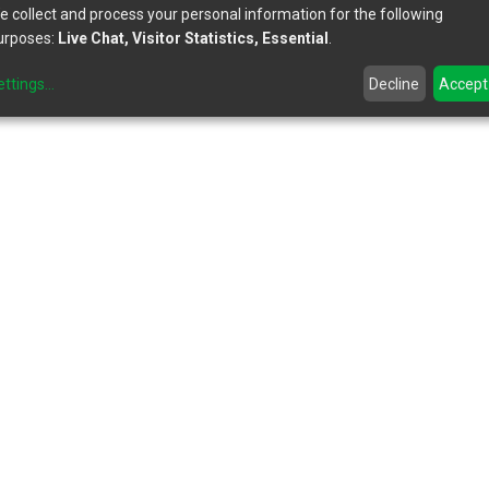
e collect and process your personal information for the following
urposes:
Live Chat, Visitor Statistics, Essential
.
ettings
...
Decline
Accept