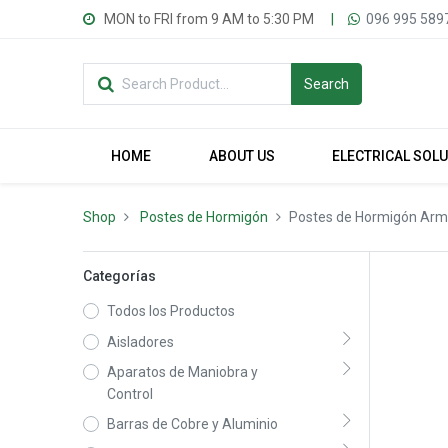
MON to FRI from 9 AM to 5:30 PM
|
096 995 589
Search
HOME
ABOUT US
ELECTRICAL SOL
Shop
Postes de Hormigón
Postes de Hormigón Ar
Categorías
Todos los Productos
Aisladores
Aparatos de Maniobra y
Control
Barras de Cobre y Aluminio