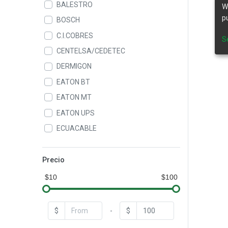
BALESTRO
W
p
BOSCH
C.I.COBRES
S
CENTELSA/CEDETEC
DERMIGON
EATON BT
EATON MT
EATON UPS
ECUACABLE
ELASTIMOLD
GAMMA
Precio
GEN POWER
$10
$100
GENERAL CABLE
GENERAL ELECTRIC
$
-
$
HASTINGS