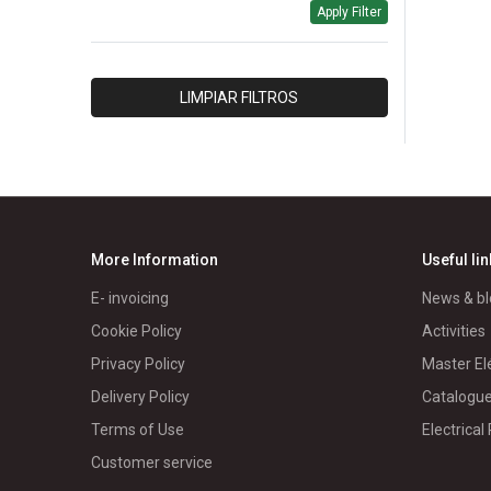
Apply Filter
HERRAJES & ESTRUCTURAS
INTELLI
IPAC
LIMPIAR FILTROS
ISOLET
LUMEC
MORETRAN
PANELEC
PARRES
More Information
Useful li
RIVAL/PACIFICO
E- invoicing
News & bl
RTR
Cookie Policy
Activities
SCHNEIDER BT
Privacy Policy
Master El
SCHNEIDER MD
Delivery Policy
Catalogu
WEG
Terms of Use
Electrical
GENERICO/A
Customer service
TRENDNET