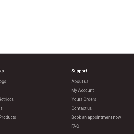
nks
Support
ogs
About us
My Account
éctricos
Yours Orders
es
Contact us
 Products
Book an appointment now
FAQ