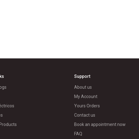
nks
Support
ogs
About us
My Account
éctricos
Yours Orders
es
Contact us
 Products
Book an appointment now
FAQ