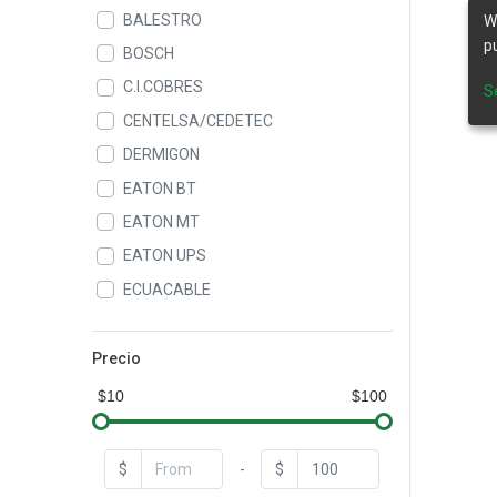
BALESTRO
W
p
BOSCH
C.I.COBRES
S
CENTELSA/CEDETEC
DERMIGON
EATON BT
EATON MT
EATON UPS
ECUACABLE
ELASTIMOLD
GAMMA
Precio
GEN POWER
$10
$100
GENERAL CABLE
GENERAL ELECTRIC
$
-
$
HASTINGS