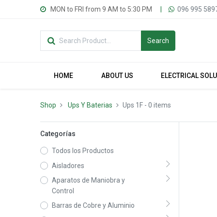
MON to FRI from 9 AM to 5:30 PM
|
096 995 589
Search
HOME
ABOUT US
ELECTRICAL SOL
Shop
Ups Y Baterias
Ups 1F
- 0 items
Categorías
Todos los Productos
Aisladores
Aparatos de Maniobra y
Control
Barras de Cobre y Aluminio