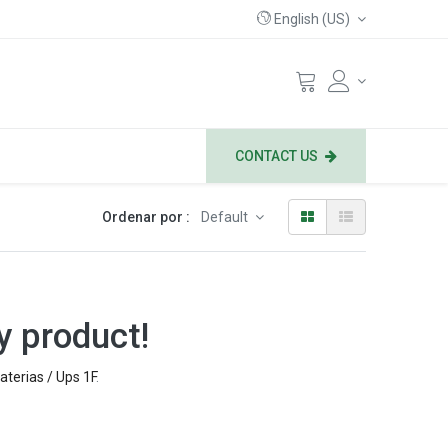
English (US)
CONTACT US
Ordenar por :
Default
y product!
aterias / Ups 1F
.