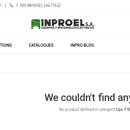
7
|
1 700 INPROEL (467763)
UTIONS
CATALOGUES
INPRO BLOG
We couldn't find an
No product defined in category
Ups Y B