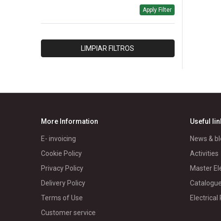
Apply Filter
HERRAJES & ESTRUCTURAS
INTELLI
IPAC
LIMPIAR FILTROS
ISOLET
LUMEC
MORETRAN
PANELEC
PARRES
More Information
Useful li
RIVAL/PACIFICO
E- invoicing
News & bl
RTR
Cookie Policy
Activities
SCHNEIDER BT
Privacy Policy
Master El
SCHNEIDER MD
Delivery Policy
Catalogu
WEG
Terms of Use
Electrical
GENERICO/A
Customer service