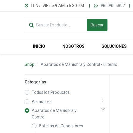
LUN a VIE de 9 AM a 5:30 PM
|
096 995 5897
|
Buscar
INICIO
NOSOTROS
SOLUCIONES
Shop
Aparatos de Maniobra y Control
- 0 items
Categorías
Todos los Productos
Aisladores
Aparatos de Maniobra y
Control
Botellas de Capacitores