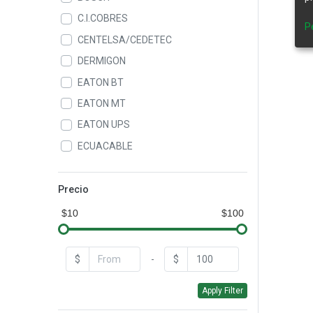
C.I.COBRES
P
CENTELSA/CEDETEC
DERMIGON
EATON BT
EATON MT
EATON UPS
ECUACABLE
ELASTIMOLD
GAMMA
Precio
GEN POWER
$10
$100
GENERAL CABLE
GENERAL ELECTRIC
$
-
$
HASTINGS
Apply Filter
HERRAJES & ESTRUCTURAS