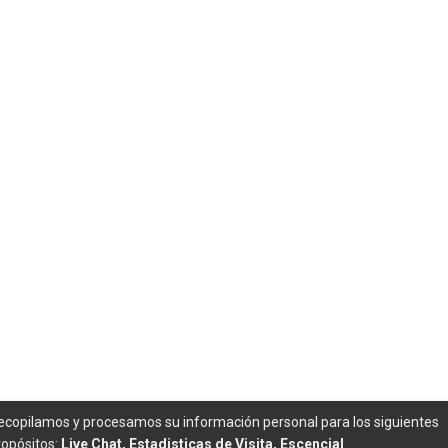
ecopilamos y procesamos su información personal para los siguientes
ropósitos:
Live Chat, Estadisticas de Visita, Escencial
.