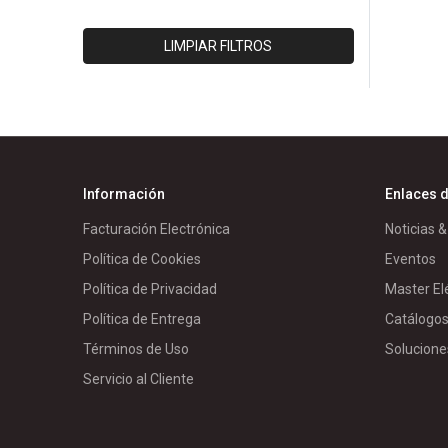
INTELLI
IPAC
LIMPIAR FILTROS
ISOLET
LUMEC
MORETRAN
PANELEC
PARRES
Información
Enlaces d
RIVAL/PACIFICO
Facturación Electrónica
Noticias &
RTR
Política de Cookies
Eventos
SCHNEIDER BT
Política de Privacidad
Master El
SCHNEIDER MD
Política de Entrega
Catálogo
WEG
Términos de Uso
Solucione
GENERICO/A
Servicio al Cliente
TRENDNET
CISCO