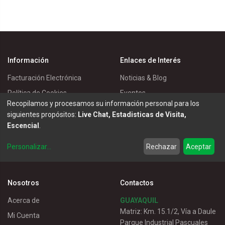
Información
Enlaces de Interés
Facturación Electrónica
Noticias & Blog
Política de Cookies
Eventos
Recopilamos y procesamos su información personal para los
Política de Privacidad
Master Eléctricos
siguientes propósitos:
Live Chat, Estadisticas de Visita,
Política de Entrega
Catálogos
Escencial
.
Términos de Uso
Soluciones
Personalizar
...
Rechazar
Aceptar
Servicio al Cliente
Nosotros
Contactos
Acerca de
GUAYAQUIL
Matriz: Km. 15.1/2, Vía a Daule
Mi Cuenta
Parque Industrial Pascuales