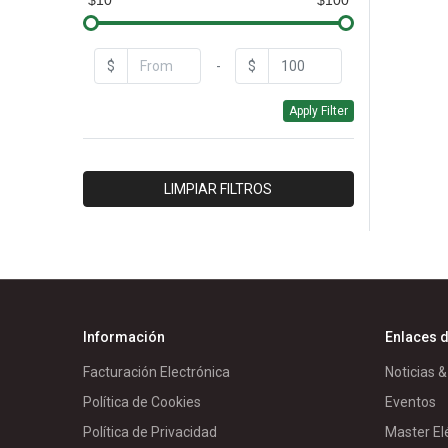
$10
$100
GENERAL CABLE
GENERAL ELECTRIC
$
-
$
HASTINGS
Apply Filter
HERRAJES & ESTRUCTURAS
INTELLI
IPAC
LIMPIAR FILTROS
ISOLET
LUMEC
MORETRAN
PANELEC
PARRES
Información
Enlaces d
RIVAL/PACIFICO
Facturación Electrónica
Noticias &
RTR
Política de Cookies
Eventos
SCHNEIDER BT
Política de Privacidad
Master El