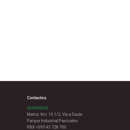
Contactos
GUAYAQUIL
Matriz: Km. 15.1/2, Vía a Daule
Parque Industrial Pascuales
PBX +593 43 728 700