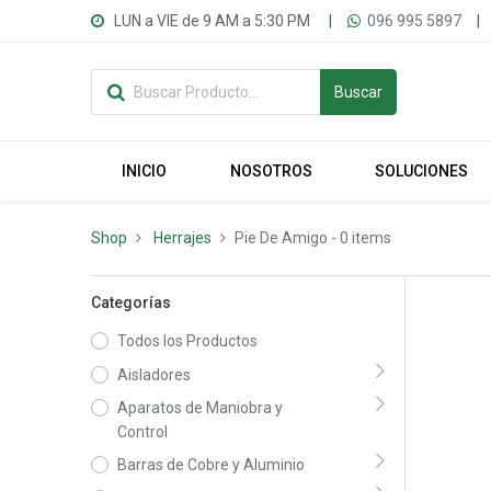
LUN a VIE de 9 AM a 5:30 PM
|
096 995 5897
|
Buscar
INICIO
NOSOTROS
SOLUCIONES
Shop
Herrajes
Pie De Amigo
- 0 items
Categorías
Todos los Productos
Aisladores
Aparatos de Maniobra y
Control
Barras de Cobre y Aluminio