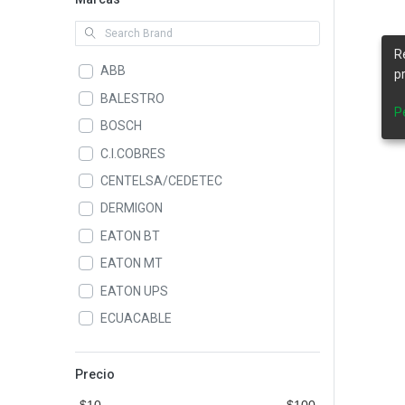
R
ABB
p
BALESTRO
P
BOSCH
C.I.COBRES
CENTELSA/CEDETEC
DERMIGON
EATON BT
EATON MT
EATON UPS
ECUACABLE
ELASTIMOLD
GAMMA
Precio
GEN POWER