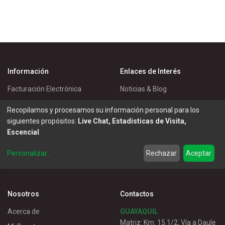
Información
Enlaces de Interés
Facturación Electrónica
Noticias & Blog
Política de Cookies
Eventos
Recopilamos y procesamos su información personal para los
Política de Privacidad
Master Eléctricos
siguientes propósitos:
Live Chat, Estadisticas de Visita,
Escencial
.
Política de Entrega
Catálogos
Términos de Uso
Soluciones
Personalizar
...
Rechazar
Aceptar
Servicio al Cliente
Nosotros
Contactos
Acerca de
GUAYAQUIL
Matriz: Km. 15.1/2, Vía a Daule