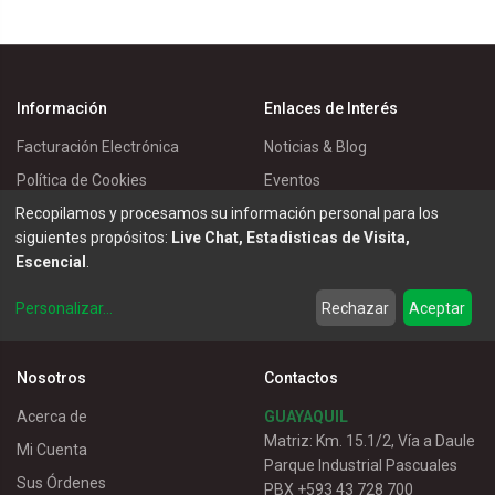
Información
Enlaces de Interés
Facturación Electrónica
Noticias & Blog
Política de Cookies
Eventos
Recopilamos y procesamos su información personal para los
Política de Privacidad
Master Eléctricos
siguientes propósitos:
Live Chat, Estadisticas de Visita,
Política de Entrega
Catálogos
Escencial
.
Términos de Uso
Soluciones
Personalizar
...
Rechazar
Aceptar
Servicio al Cliente
Nosotros
Contactos
Acerca de
GUAYAQUIL
Matriz: Km. 15.1/2, Vía a Daule
Mi Cuenta
Parque Industrial Pascuales
Sus Órdenes
PBX +593 43 728 700