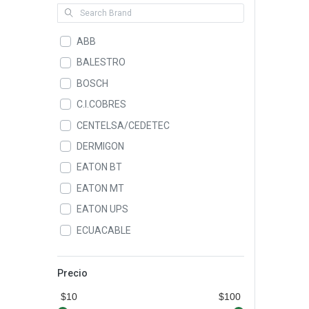
ABB
BALESTRO
BOSCH
C.I.COBRES
CENTELSA/CEDETEC
DERMIGON
EATON BT
EATON MT
EATON UPS
ECUACABLE
ELASTIMOLD
GAMMA
Precio
GEN POWER
$10
$100