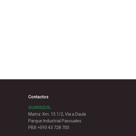
Contactos
GUAYAQUIL
Matriz: Km. 15.1/2, Vía a Daule
Parque Industrial Pascuales
PBX +593 43 728 700