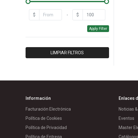
GENERAL CABLE
GENERAL ELECTRIC
$
-
$
HASTINGS
Apply Filter
HERRAJES & ESTRUCTURAS
INTELLI
IPAC
LIMPIAR FILTROS
ISOLET
LUMEC
MORETRAN
PANELEC
PARRES
Información
Enlaces d
RIVAL/PACIFICO
Facturación Electrónica
Noticias &
RTR
Política de Cookies
Eventos
SCHNEIDER BT
Política de Privacidad
Master El
SCHNEIDER MD
Política de Entrega
Catálogo