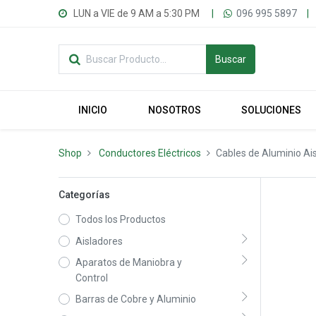
LUN a VIE de 9 AM a 5:30 PM
|
096 995 5897
|
Buscar
INICIO
NOSOTROS
SOLUCIONES
Shop
Conductores Eléctricos
Cables de Aluminio Ai
Categorías
Todos los Productos
Aisladores
Aparatos de Maniobra y
Control
Barras de Cobre y Aluminio