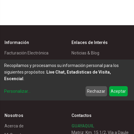
Información
Enlaces de Interés
Facturación Electrónica
Noticias & Blog
Política de Cookies
Eventos
Recopilamos y procesamos su información personal para los
Política de Privacidad
Master Eléctricos
siguientes propósitos:
Live Chat, Estadisticas de Visita,
Escencial
.
Política de Entrega
Catálogos
Términos de Uso
Soluciones
Personalizar
...
Rechazar
Aceptar
Servicio al Cliente
Nosotros
Contactos
Acerca de
GUAYAQUIL
Matriz: Km. 15.1/2, Vía a Daule