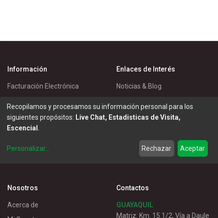
Información
Enlaces de Interés
Facturación Electrónica
Noticias & Blog
Política de Cookies
Eventos
Recopilamos y procesamos su información personal para los
Política de Privacidad
Master Eléctricos
siguientes propósitos:
Live Chat, Estadisticas de Visita,
Escencial
.
Política de Entrega
Catálogos
Términos de Uso
Soluciones
Personalizar
...
Rechazar
Aceptar
Servicio al Cliente
Nosotros
Contactos
Acerca de
GUAYAQUIL
Matriz: Km. 15.1/2, Vía a Daule