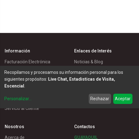
Información
Enlaces de Interés
Facturación Electrónica
Noticias & Blog
Política de Cookies
Eventos
Recopilamos y procesamos su información personal para los
siguientes propósitos:
Live Chat, Estadisticas de Visita,
Política de Privacidad
Master Eléctricos
Escencial
.
Política de Entrega
Catálogos
Personalizar
...
Rechazar
Aceptar
Términos de Uso
Soluciones
Servicio al Cliente
Nosotros
Contactos
Acerca de
GUAYAQUIL