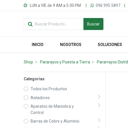
LUN a VIE de 9 AM a 5:30 PM
|
096 995 5897
|
Buscar
INICIO
NOSOTROS
SOLUCIONES
Shop
Pararayos y Puesta a Tierra
Pararrayos Distri
Categorías
Todos los Productos
Aisladores
Aparatos de Maniobra y
Control
Barras de Cobre y Aluminio