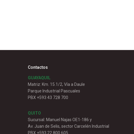
Contactos
GUAYAQUIL
Matriz: Km. 15.1/2, Vía a Daule
Parque Industrial Pascuales
PBX +593 43 728 700
QUITO
Sucursal: Manuel Najas OE1-186 y
Av. Juan de Selis, sector Carcelén Industrial
PBX +593 22 800 605