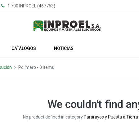
1 700 INPROEL (467763)
CATÁLOGOS
NOTICIAS
bución
Polímero
- 0 items
We couldn't find an
No product defined in category
Pararayos y Puesta a Tierra 