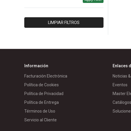
HERRAJES & ESTRUCTURAS
INTELLI
IPAC
LIMPIAR FILTROS
ISOLET
LUMEC
MORETRAN
PANELEC
PARRES
Información
Enlaces d
RIVAL/PACIFICO
Facturación Electrónica
Noticias &
RTR
Política de Cookies
Eventos
SCHNEIDER BT
Política de Privacidad
Master El
SCHNEIDER MD
Política de Entrega
Catálogo
WEG
Términos de Uso
Solucione
GENERICO/A
Servicio al Cliente
TRENDNET