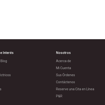
e Interés
Nosotros
 Blog
Acerca de
Mi Cuenta
éctricos
Sus Órdenes
s
Contáctenos
s
Reserve una Cita en Línea
P&R