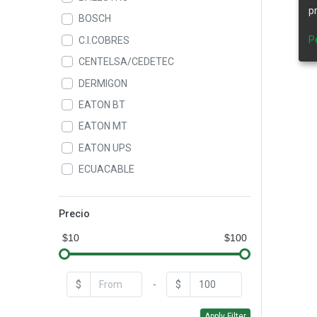
p
BOSCH
P
C.I.COBRES
CENTELSA/CEDETEC
DERMIGON
EATON BT
EATON MT
EATON UPS
ECUACABLE
ELASTIMOLD
GAMMA
Precio
GEN POWER
$10
$100
GENERAL CABLE
GENERAL ELECTRIC
$
-
$
HASTINGS
Apply Filter