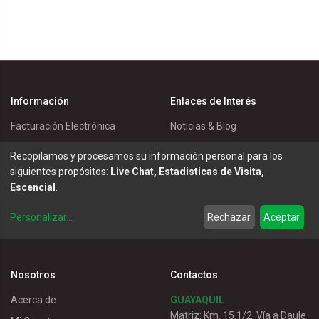
Información
Enlaces de Interés
Facturación Electrónica
Noticias & Blog
Política de Cookies
Eventos
Recopilamos y procesamos su información personal para los
Política de Privacidad
Master Eléctricos
siguientes propósitos:
Live Chat, Estadisticas de Visita,
Escencial
.
Política de Entrega
Catálogos
Términos de Uso
Soluciones
Personalizar
...
Rechazar
Aceptar
Servicio al Cliente
Nosotros
Contactos
Acerca de
GUAYAQUIL
Matriz: Km. 15.1/2, Vía a Daule