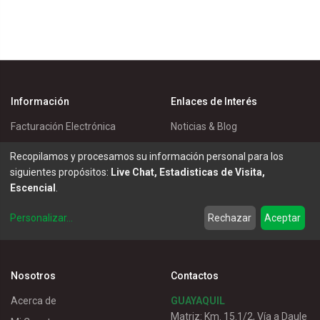
Información
Enlaces de Interés
Facturación Electrónica
Noticias & Blog
Política de Cookies
Eventos
Recopilamos y procesamos su información personal para los
Política de Privacidad
Master Eléctricos
siguientes propósitos:
Live Chat, Estadisticas de Visita,
Escencial
.
Política de Entrega
Catálogos
Términos de Uso
Soluciones
Personalizar
...
Rechazar
Aceptar
Servicio al Cliente
Nosotros
Contactos
Acerca de
GUAYAQUIL
Matriz: Km. 15.1/2, Vía a Daule